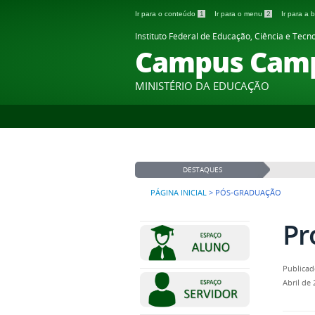
Ir para o conteúdo
1
Ir para o menu
2
Ir para a
Instituto Federal de Educação, Ciência e Tecn
Campus Cam
MINISTÉRIO DA EDUCAÇÃO
DESTAQUES
PÁGINA INICIAL
>
PÓS-GRADUAÇÃO
Pr
Publicad
Abril de