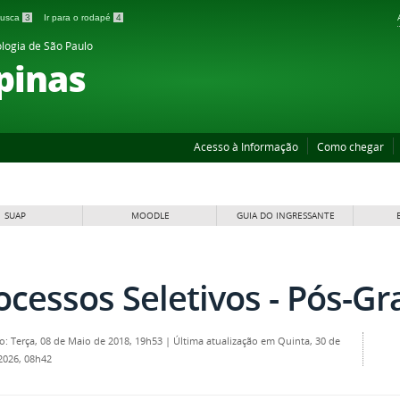
 busca
3
Ir para o rodapé
4
ologia de São Paulo
pinas
Acesso à Informação
Como chegar
SUAP
MOODLE
GUIA DO INGRESSANTE
ocessos Seletivos - Pós-G
o: Terça, 08 de Maio de 2018, 19h53
|
Última atualização em Quinta, 30 de
 2026, 08h42