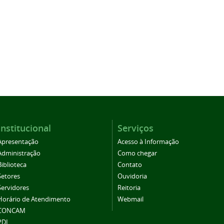
Institucional
Serviços
Apresentação
Acesso à Informação
Administração
Como chegar
Biblioteca
Contato
Setores
Ouvidoria
Servidores
Reitoria
Horário de Atendimento
Webmail
CONCAM
PDI