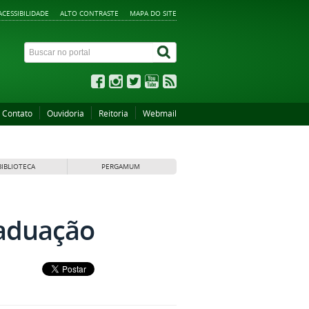
ACESSIBILIDADE
ALTO CONTRASTE
MAPA DO SITE
Contato
Ouvidoria
Reitoria
Webmail
BIBLIOTECA
PERGAMUM
raduação